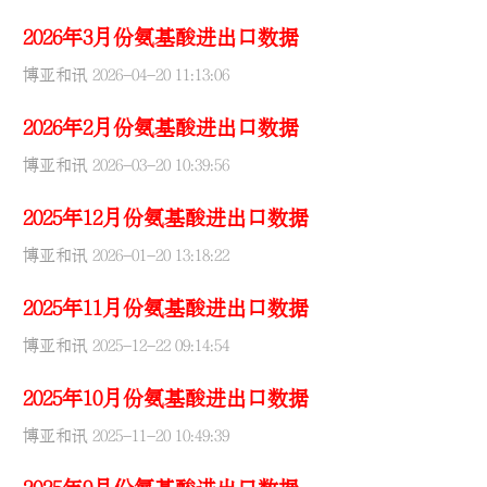
2026年3月份氨基酸进出口数据
博亚和讯
2026-04-20 11:13:06
2026年2月份氨基酸进出口数据
博亚和讯
2026-03-20 10:39:56
2025年12月份氨基酸进出口数据
博亚和讯
2026-01-20 13:18:22
2025年11月份氨基酸进出口数据
博亚和讯
2025-12-22 09:14:54
2025年10月份氨基酸进出口数据
博亚和讯
2025-11-20 10:49:39