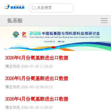
点击搜索
氨基酸
2026年6月份氨基酸进出口数据
博亚和讯
2026-07-20 11:29:19
2026年5月份氨基酸进出口数据
博亚和讯
2026-06-22 08:42:12
2026年4月份氨基酸进出口数据
博亚和讯
2026-05-20 11:28:02